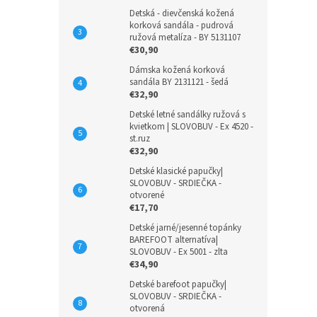
Detská - dievčenská kožená
korková sandála - pudrová
ružová metalíza - BY 5131107
€30,90
Dámska kožená korková
sandála BY 2131121 - šedá
€32,90
Detské letné sandálky ružová s
kvietkom | SLOVOBUV - Ex 4520 -
st.ruz
€32,90
Detské klasické papučky|
SLOVOBUV - SRDIEČKA -
otvorené
€17,70
Detské jarné/jesenné topánky
BAREFOOT alternatíva|
SLOVOBUV - Ex 5001 - zlta
€34,90
Detské barefoot papučky|
SLOVOBUV - SRDIEČKA -
otvorená