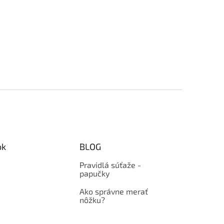
ok
BLOG
Pravidlá súťaže -
papučky
Ako správne merať
nôžku?