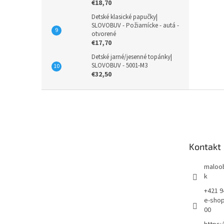
€18,70
Detské klasické papučky|
SLOVOBUV - Požiarnícke - autá -
otvorené
€17,70
Detské jarné/jesenné topánky|
SLOVOBUV - 5001-M3
€32,50
Z
á
p
ä
t
Kontakt
i
e
maloo
k
+421 9
e-shop,
00