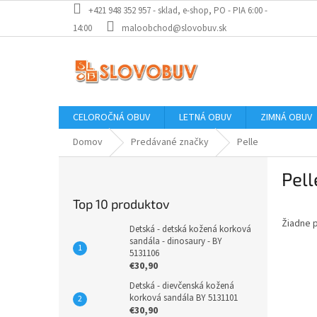
Prejsť
+421 948 352 957 - sklad, e-shop, PO - PIA 6:00 -
na
14:00
maloobchod@slovobuv.sk
obsah
CELOROČNÁ OBUV
LETNÁ OBUV
ZIMNÁ OBUV
Domov
Predávané značky
Pelle
B
Pell
o
č
Top 10 produktov
n
Žiadne 
ý
Detská - detská kožená korková
p
sandála - dinosaury - BY
5131106
a
€30,90
n
Detská - dievčenská kožená
e
korková sandála BY 5131101
l
€30,90