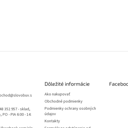
Dôležité informácie
Facebo
Ako nakupovať
bchod
@
slovobuv.s
Obchodné podmienky
Podmienky ochrany osobných
48 352 957 - sklad,
údajov
 PO - PIA 6:00 - 14:
Kontakty