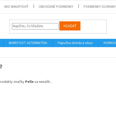
AKO NAKUPOVAŤ
OBCHODNÉ PODMIENKY
PODMIENKY OCHRANY
HĽADAŤ
BAREFOOT ALTERNATÍVA
Papučka-domáca-obuv
KORKOV
e
produkty značky
Pelle
sa nenašli...