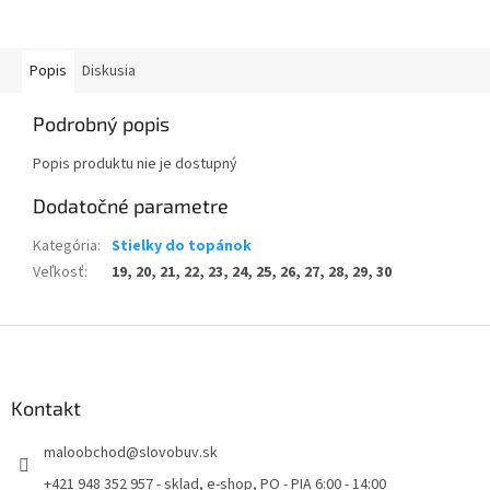
Popis
Diskusia
Podrobný popis
Popis produktu nie je dostupný
Dodatočné parametre
Kategória
:
Stielky do topánok
Veľkosť
:
19, 20, 21, 22, 23, 24, 25, 26, 27, 28, 29, 30
Z
á
p
ä
Kontakt
t
maloobchod
@
slovobuv.sk
i
e
+421 948 352 957 - sklad, e-shop, PO - PIA 6:00 - 14:00