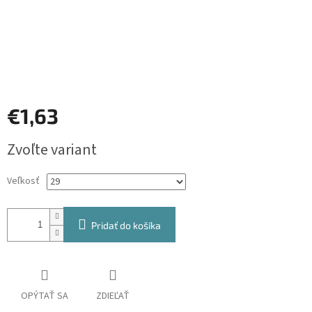
€1,63
Jednotková
Zvoľte variant
cena:
Veľkosť
Pridať do košíka
OPÝTAŤ SA
ZDIEĽAŤ