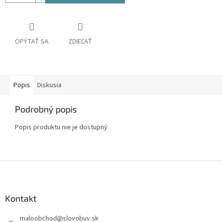
OPÝTAŤ SA
ZDIEĽAŤ
Popis
Diskusia
Podrobný popis
Popis produktu nie je dostupný
Z
á
p
ä
Kontakt
t
maloobchod
@
slovobuv.sk
i