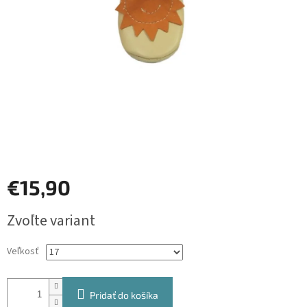
€15,90
Jednotková
Zvoľte variant
cena:
Veľkosť
Pridať do košíka