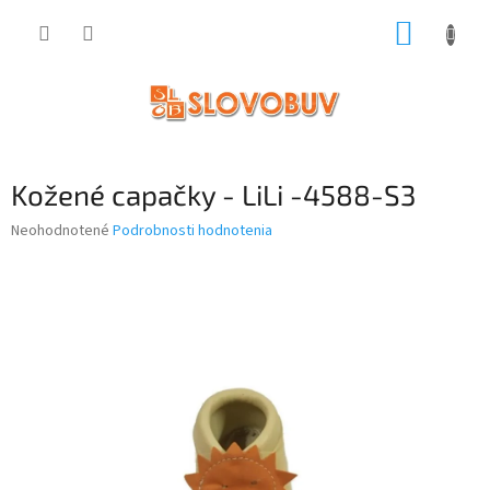
Prejsť
NÁKUP
na
obsah
KOŠÍK
Kožené capačky - LiLi -4588-S3
Priemerné
Neohodnotené
Podrobnosti hodnotenia
hodnotenie
produktu
je
0,0
z
5
hviezdičiek.