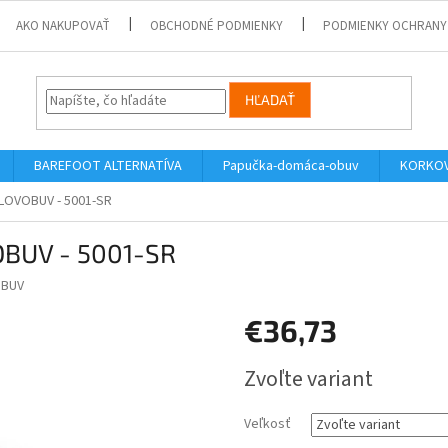
AKO NAKUPOVAŤ
OBCHODNÉ PODMIENKY
PODMIENKY OCHRANY
HĽADAŤ
BAREFOOT ALTERNATÍVA
Papučka-domáca-obuv
KORKOV
SLOVOBUV - 5001-SR
OBUV - 5001-SR
BUV
€36,73
Jednotková
Zvoľte variant
cena:
Veľkosť