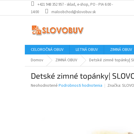
Prejsť
+421 948 352 957 - sklad, e-shop, PO - PIA 6:00 -
na
14:00
maloobchod@slovobuv.sk
obsah
CELOROČNÁ OBUV
LETNÁ OBUV
ZIMNÁ OBUV
Domov
ZIMNÁ OBUV
Detské zimné topánky| 
Detské zimné topánky| SLOV
Priemerné
Neohodnotené
Podrobnosti hodnotenia
Značka:
SLOVO
hodnotenie
produktu
je
0,0
z
5
hviezdičiek.