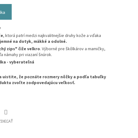
íka
y
že
, ktorá patrí medzi najkvalitnejšie druhy kože a vďaka
íjemné na dotyk, mäkké a odolné.
chý zips" čiže velkro
. Výborné pre škôlkárov a mamičky,
a námahy pri viazaní šnúrok.
lka - vyberateľná
a uistite, že poznáte rozmery nôžky a podľa tabuľky
duktu zvoľte zodpovedajúcu veľkosť.
ZDIEĽAŤ