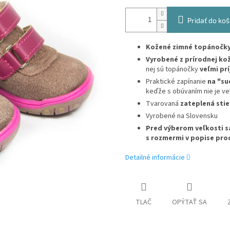
Pridať do koš
Kožené zimné topánočk
Vyrobené z prírodnej ko
nej sú topánočky
veľmi pr
Praktické zapínanie
na "su
keďže s obúvaním nie je veľ
Tvarovaná
zateplená stie
Vyrobené na Slovensku
Pred výberom veľkosti s
s rozmermi v popise pro
Detailné informácie
TLAČ
OPÝTAŤ SA