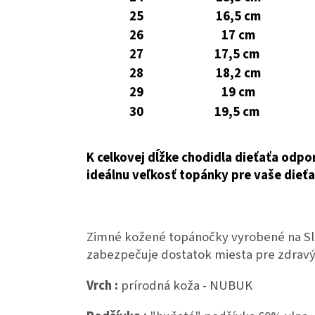
25
16,5 cm
26
17 cm
27
17,5 cm
28
18,2 cm
29
19 cm
30
19,5 cm
K celkovej dĺžke chodidla dieťaťa odpo
ideálnu veľkosť topánky pre vaše dieťa
Zimné kožené topánočky vyrobené na Slo
zabezpečuje dostatok miesta pre zdravý 
Vrch :
prírodná koža - NUBUK