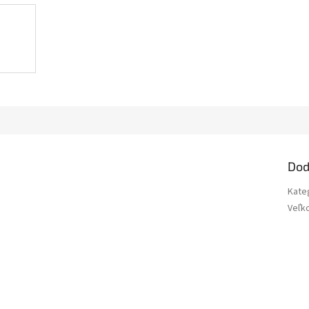
Dod
Kate
Veľk