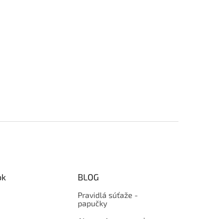
ok
BLOG
Pravidlá súťaže -
papučky