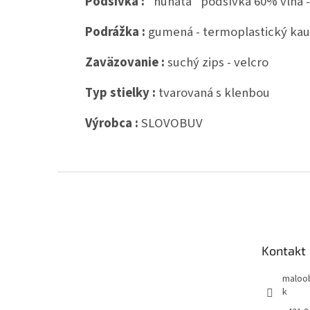
Podšívka :
"huňatá" podšívka 60% vlna -
Podrážka :
gumená - termoplastický ka
Zaväzovanie :
suchý zips - velcro
Typ stielky :
tvarovaná s klenbou
Výrobca :
SLOVOBUV
Z
á
p
ä
t
Kontakt
i
e
maloo
k