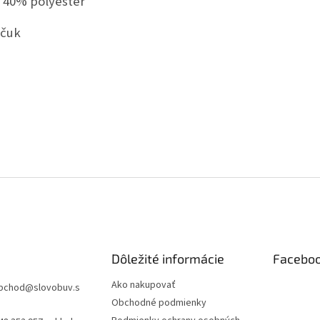
 40% polyester
učuk
Dôležité informácie
Facebo
Ako nakupovať
bchod
@
slovobuv.s
Obchodné podmienky