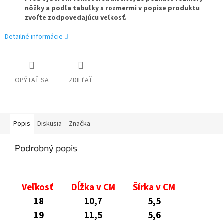
nôžky a podľa tabuľky s rozmermi v popise produktu
zvoľte zodpovedajúcu veľkosť.
Detailné informácie
OPÝTAŤ SA
ZDIEĽAŤ
Popis
Diskusia
Značka
Podrobný popis
Veľkosť
Dĺžka v CM
Šírka v CM
18
10,7
5,5
19
11,5
5,6