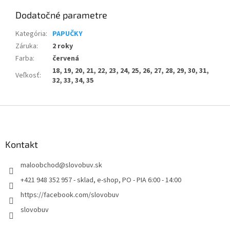
Dodatočné parametre
Kategória
:
PAPUČKY
Záruka
:
2 roky
Farba
:
červená
18, 19, 20, 21, 22, 23, 24, 25, 26, 27, 28, 29, 30, 31,
Veľkosť
:
32, 33, 34, 35
Z
á
p
ä
Kontakt
t
maloobchod
@
slovobuv.sk
i
e
+421 948 352 957 - sklad, e-shop, PO - PIA 6:00 - 14:00
https://facebook.com/slovobuv
slovobuv