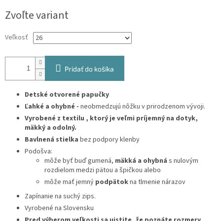
Jednotková
Zvoľte variant
cena:
Veľkosť
Pridať do košíka
Detské otvorené papučky
Ľahké a ohybné -
neobmedzujú nôžku v prirodzenom vývoji.
Vyrobené z textilu , ktorý je
veľmi príjemný na dotyk,
mäkký a odolný.
Bavlnená stielka
bez podpory klenby
Podošva:
môže byť buď gumená,
mäkká a ohybná
s nulovým
rozdielom medzi pätou a špičkou alebo
môže mať jemný
podpätok
na tlmenie nárazov
Zapínanie na suchý zips.
Vyrobené na Slovensku
Pred výberom veľkosti sa uistite, že poznáte rozmery