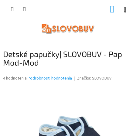
Prejsť
NÁKUP
na
obsah
KOŠÍK
Detské papučky| SLOVOBUV - Pap
Mod-Mod
Priemerné
4 hodnotenia
Podrobnosti hodnotenia
Značka:
SLOVOBUV
hodnotenie
produktu
je
3,8
z
5
hviezdičiek.