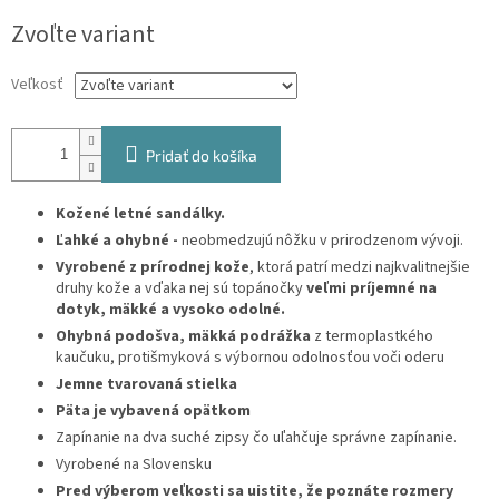
Jednotková
Zvoľte variant
cena:
Veľkosť
Pridať do košíka
Kožené letné sandálky.
Ľahké a ohybné -
neobmedzujú nôžku v prirodzenom vývoji.
Vyrobené z prírodnej kože
, ktorá patrí medzi najkvalitnejšie
druhy kože a vďaka nej sú topánočky
veľmi príjemné na
dotyk, mäkké a vysoko odolné.
Ohybná podošva,
mäkká podrážka
z termoplastkého
kaučuku, protišmyková s výbornou odolnosťou voči oderu
Jemne tvarovaná stielka
Päta je vybavená opätkom
Zapínanie na dva suché zipsy čo uľahčuje správne zapínanie.
Vyrobené na Slovensku
Pred výberom veľkosti sa uistite, že poznáte rozmery