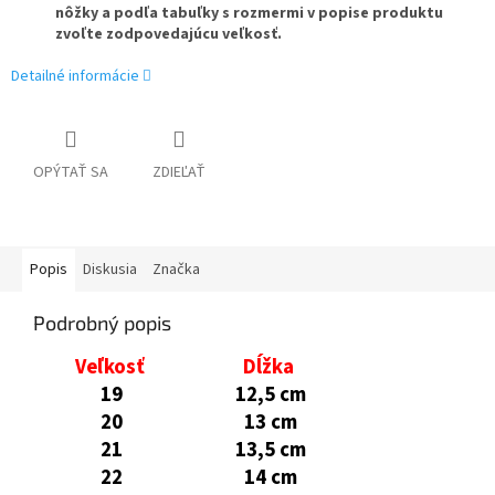
nôžky a podľa tabuľky s rozmermi v popise produktu
zvoľte zodpovedajúcu veľkosť.
Detailné informácie
OPÝTAŤ SA
ZDIEĽAŤ
Popis
Diskusia
Značka
Podrobný popis
Veľkosť
Dĺžka
19
12,5 cm
20
13 cm
21
13,5 cm
22
14 cm