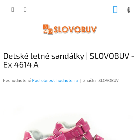
Prejsť
NÁKUP
na
obsah
KOŠÍK
Detské letné sandálky | SLOVOBUV -
Ex 4614 A
Priemerné
Neohodnotené
Podrobnosti hodnotenia
Značka:
SLOVOBUV
hodnotenie
produktu
je
0,0
z
5
hviezdičiek.