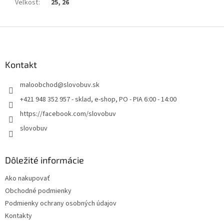
Veľkosť
:
25, 26
Z
á
p
ä
Kontakt
t
maloobchod
@
slovobuv.sk
i
e
+421 948 352 957 - sklad, e-shop, PO - PIA 6:00 - 14:00
https://facebook.com/slovobuv
slovobuv
Dôležité informácie
Ako nakupovať
Obchodné podmienky
Podmienky ochrany osobných údajov
Kontakty