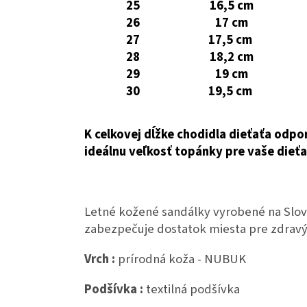
25
16,5 cm
26
17 cm
27
17,5 cm
28
18,2 cm
29
19 cm
30
19,5 cm
K celkovej dĺžke chodidla dieťaťa odpo
ideálnu veľkosť topánky pre vaše dieťa
Letné kožené sandálky vyrobené na Slove
zabezpečuje dostatok miesta pre zdravý
Vrch :
prírodná koža - NUBUK
Podšívka :
textilná podšívka