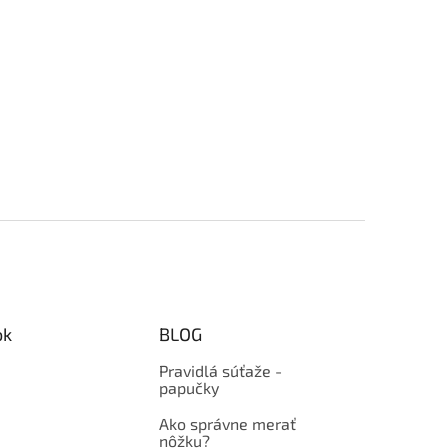
ok
BLOG
Pravidlá súťaže -
papučky
Ako správne merať
nôžku?