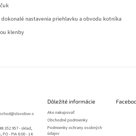
učuk
 dokonalé nastavenia priehlavku a obvodu kotníka
ou klenby
Dôležité informácie
Facebo
Ako nakupovať
bchod
@
slovobuv.s
Obchodné podmienky
Podmienky ochrany osobných
48 352 957 - sklad,
údajov
 PO - PIA 6:00 - 14: