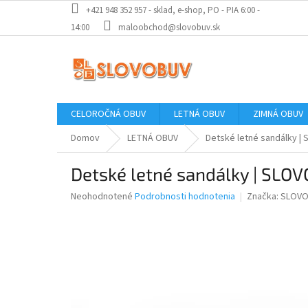
Prejsť
+421 948 352 957 - sklad, e-shop, PO - PIA 6:00 -
na
14:00
maloobchod@slovobuv.sk
obsah
CELOROČNÁ OBUV
LETNÁ OBUV
ZIMNÁ OBUV
Domov
LETNÁ OBUV
Detské letné sandálky | 
Detské letné sandálky | SLOV
Priemerné
Neohodnotené
Podrobnosti hodnotenia
Značka:
SLOVO
hodnotenie
produktu
je
0,0
z
5
hviezdičiek.