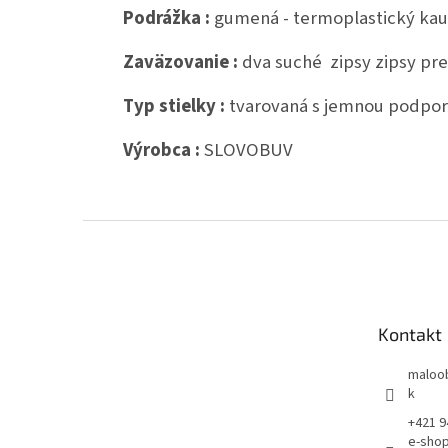
Podrážka :
gumená - termoplastický ka
Zaväzovanie :
dva suché zipsy zipsy pre
Typ stielky :
tvarovaná s jemnou podpor
Výrobca :
SLOVOBUV
Z
á
p
ä
t
Kontakt
i
e
maloo
k
+421 9
e-shop,