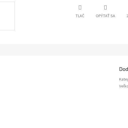
TLAČ
OPÝTAŤ SA
Dod
Kate
Veľk