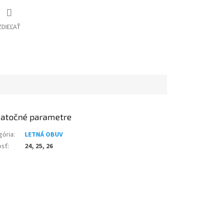
ZDIEĽAŤ
atočné parametre
gória
:
LETNÁ OBUV
osť
:
24, 25, 26