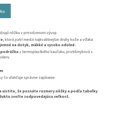
íka
zujú nôžku v prirodzenom vývoji.
že
, ktorá patrí medzi najkvalitnejšie druhy kože a vďaka
íjemné na dotyk, mäkké a vysoko odolné.
 podrážka
z termoplastkého kaučuku, protišmyková s
 oderu
om
sy čo uľahčuje správne zapínanie.
a uistite, že poznáte rozmery nôžky a podľa tabuľky
duktu zvoľte zodpovedajúcu veľkosť.