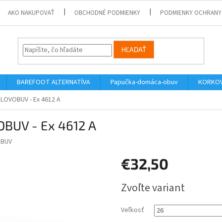
AKO NAKUPOVAŤ
OBCHODNÉ PODMIENKY
PODMIENKY OCHRANY
HĽADAŤ
BAREFOOT ALTERNATÍVA
Papučka-domáca-obuv
KORKOV
SLOVOBUV - Ex 4612 A
OBUV - Ex 4612 A
BUV
€32,50
Jednotková
Zvoľte variant
cena:
Veľkosť