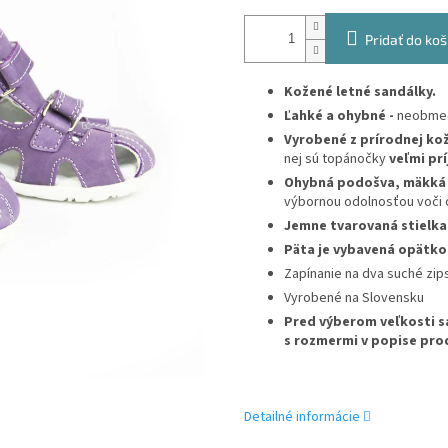
Pridať do koš
Kožené letné sandálky.
Ľahké a ohybné -
neobmed
Vyrobené z prírodnej ko
nej sú topánočky
veľmi pr
Ohybná podošva,
mäkká
výbornou odolnosťou voči
Jemne tvarovaná stielka
Päta je vybavená opätk
Zapínanie na dva suché zip
Vyrobené na Slovensku
Pred výberom veľkosti s
s rozmermi v popise pro
Detailné informácie