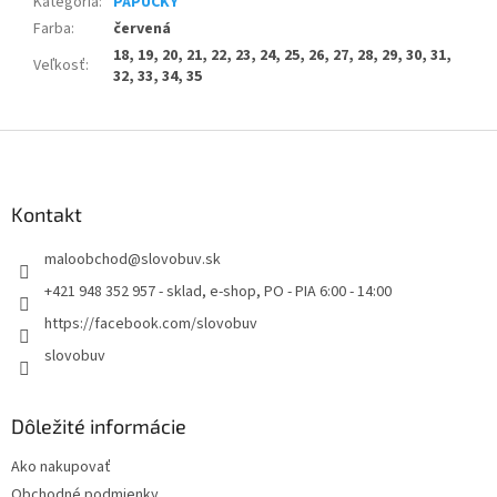
Kategória
:
PAPUČKY
Farba
:
červená
18, 19, 20, 21, 22, 23, 24, 25, 26, 27, 28, 29, 30, 31,
Veľkosť
:
32, 33, 34, 35
Z
á
p
ä
Kontakt
t
maloobchod
@
slovobuv.sk
i
e
+421 948 352 957 - sklad, e-shop, PO - PIA 6:00 - 14:00
https://facebook.com/slovobuv
slovobuv
Dôležité informácie
Ako nakupovať
Obchodné podmienky