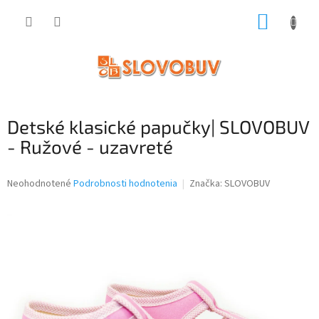
Prejsť
NÁKUP
na
obsah
KOŠÍK
Detské klasické papučky| SLOVOBUV
- Ružové - uzavreté
Priemerné
Neohodnotené
Podrobnosti hodnotenia
Značka:
SLOVOBUV
hodnotenie
produktu
je
0,0
z
5
hviezdičiek.