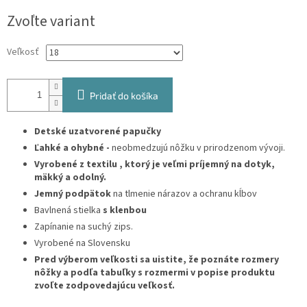
Jednotková
Zvoľte variant
cena:
Veľkosť
Pridať do košíka
Detské uzatvorené papučky
Ľahké a ohybné -
neobmedzujú nôžku v prirodzenom vývoji.
Vyrobené z textilu , ktorý je
veľmi príjemný na dotyk,
mäkký a odolný.
Jemný podpätok
na tlmenie nárazov a ochranu kĺbov
Bavlnená stielka
s klenbou
Zapínanie na suchý zips.
Vyrobené na Slovensku
Pred výberom veľkosti sa uistite, že poznáte rozmery
nôžky a podľa tabuľky s rozmermi v popise produktu
zvoľte zodpovedajúcu veľkosť.