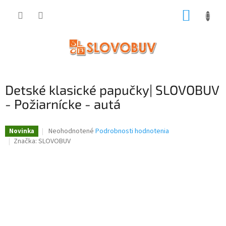
Prejsť
NÁKUP
na
obsah
KOŠÍK
Detské klasické papučky| SLOVOBUV
- Požiarnícke - autá
Priemerné
Neohodnotené
Podrobnosti hodnotenia
Novinka
hodnotenie
Značka:
SLOVOBUV
produktu
je
0,0
z
5
hviezdičiek.