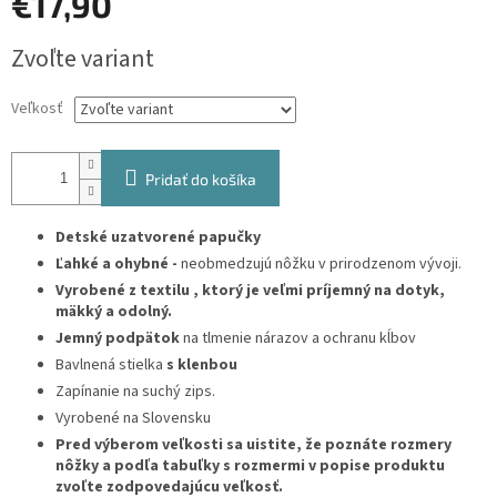
€17,90
Jednotková
Zvoľte variant
cena:
Veľkosť
Pridať do košíka
Detské uzatvorené papučky
Ľahké a ohybné -
neobmedzujú nôžku v prirodzenom vývoji.
Vyrobené z textilu , ktorý je
veľmi príjemný na dotyk,
mäkký a odolný.
Jemný podpätok
na tlmenie nárazov a ochranu kĺbov
Bavlnená stielka
s klenbou
Zapínanie na suchý zips.
Vyrobené na Slovensku
Pred výberom veľkosti sa uistite, že poznáte rozmery
nôžky a podľa tabuľky s rozmermi v popise produktu
zvoľte zodpovedajúcu veľkosť.