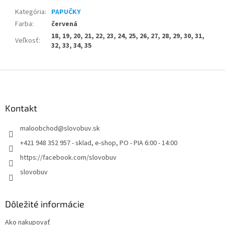
Kategória
:
PAPUČKY
Farba
:
červená
18, 19, 20, 21, 22, 23, 24, 25, 26, 27, 28, 29, 30, 31,
Veľkosť
:
32, 33, 34, 35
Z
á
p
ä
Kontakt
t
maloobchod
@
slovobuv.sk
i
e
+421 948 352 957 - sklad, e-shop, PO - PIA 6:00 - 14:00
https://facebook.com/slovobuv
slovobuv
Dôležité informácie
Ako nakupovať