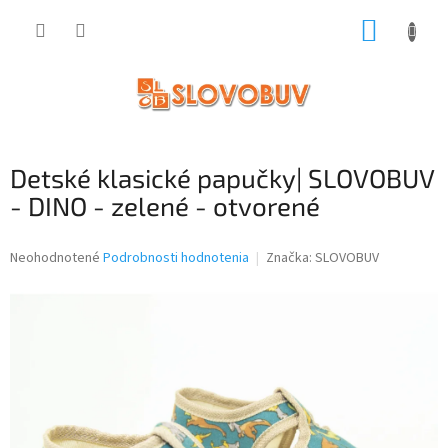
Prejsť
NÁKUP
na
obsah
KOŠÍK
Detské klasické papučky| SLOVOBUV
- DINO - zelené - otvorené
Priemerné
Neohodnotené
Podrobnosti hodnotenia
Značka:
SLOVOBUV
hodnotenie
produktu
je
0,0
z
5
hviezdičiek.