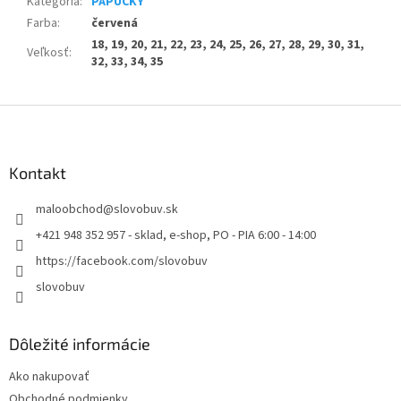
Kategória
:
PAPUČKY
Farba
:
červená
18, 19, 20, 21, 22, 23, 24, 25, 26, 27, 28, 29, 30, 31,
Veľkosť
:
32, 33, 34, 35
Z
á
p
ä
Kontakt
t
maloobchod
@
slovobuv.sk
i
e
+421 948 352 957 - sklad, e-shop, PO - PIA 6:00 - 14:00
https://facebook.com/slovobuv
slovobuv
Dôležité informácie
Ako nakupovať
Obchodné podmienky