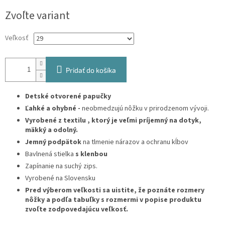
Jednotková
Zvoľte variant
cena:
Veľkosť
Pridať do košíka
Detské otvorené papučky
Ľahké a ohybné -
neobmedzujú nôžku v prirodzenom vývoji.
Vyrobené z textilu , ktorý je
veľmi príjemný na dotyk,
mäkký a odolný.
Jemný podpätok
na tlmenie nárazov a ochranu kĺbov
Bavlnená stielka
s klenbou
Zapínanie na suchý zips.
Vyrobené na Slovensku
Pred výberom veľkosti sa uistite, že poznáte rozmery
nôžky a podľa tabuľky s rozmermi v popise produktu
zvoľte zodpovedajúcu veľkosť.