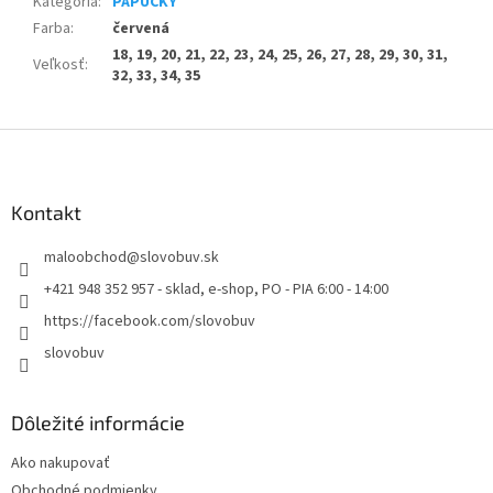
Kategória
:
PAPUČKY
Farba
:
červená
18, 19, 20, 21, 22, 23, 24, 25, 26, 27, 28, 29, 30, 31,
Veľkosť
:
32, 33, 34, 35
Z
á
p
ä
Kontakt
t
maloobchod
@
slovobuv.sk
i
e
+421 948 352 957 - sklad, e-shop, PO - PIA 6:00 - 14:00
https://facebook.com/slovobuv
slovobuv
Dôležité informácie
Ako nakupovať
Obchodné podmienky