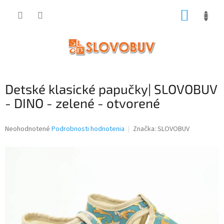
Prejsť
NÁKUP
na
obsah
KOŠÍK
Detské klasické papučky| SLOVOBUV
- DINO - zelené - otvorené
Priemerné
Neohodnotené
Podrobnosti hodnotenia
Značka:
SLOVOBUV
hodnotenie
produktu
je
0,0
z
5
hviezdičiek.