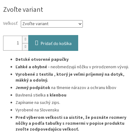
Jednotková
Zvoľte variant
cena:
Veľkosť
Pridať do košíka
Detské otvorené papučky
Ľahké a ohybné -
neobmedzujú nôžku v prirodzenom vývoji.
Vyrobené z textilu , ktorý je
veľmi príjemný na dotyk,
mäkký a odolný.
Jemný podpätok
na tlmenie nárazov a ochranu kĺbov
Bavlnená stielka
s klenbou
Zapínanie na suchý zips.
Vyrobené na Slovensku
Pred výberom veľkosti sa uistite, že poznáte rozmery
nôžky a podľa tabuľky s rozmermi v popise produktu
zvoľte zodpovedajúcu veľkosť.