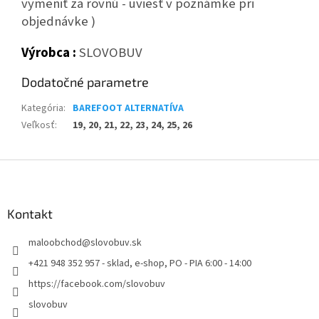
vymeniť za rovnú - uviesť v poznámke pri
objednávke )
Výrobca :
SLOVOBUV
Dodatočné parametre
Kategória
:
BAREFOOT ALTERNATÍVA
Veľkosť
:
19, 20, 21, 22, 23, 24, 25, 26
Z
á
p
ä
Kontakt
t
maloobchod
@
slovobuv.sk
i
e
+421 948 352 957 - sklad, e-shop, PO - PIA 6:00 - 14:00
https://facebook.com/slovobuv
slovobuv