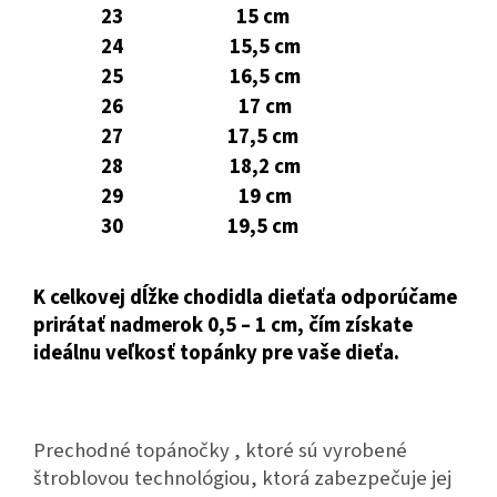
23
15 cm
24
15,5 cm
25
16,5 cm
26
17 cm
27
17,5 cm
28
18,2 cm
29
19 cm
30
19,5 cm
K celkovej dĺžke chodidla dieťaťa odporúčame
prirátať nadmerok 0,5 – 1 cm, čím získate
ideálnu veľkosť topánky pre vaše dieťa.
Prechodné topánočky , ktoré sú vyrobené
štroblovou technológiou, ktorá zabezpečuje jej