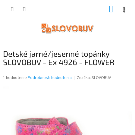
Prejsť
NÁKUP
na
obsah
KOŠÍK
Detské jarné/jesenné topánky
SLOVOBUV - Ex 4926 - FLOWER
Priemerné
1 hodnotenie
Podrobnosti hodnotenia
Značka:
SLOVOBUV
hodnotenie
produktu
je
5,0
z
5
hviezdičiek.