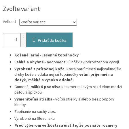
Jednotková
Zvoľte variant
cena:
Veľkosť
Pridať do košíka
Kožené jarné - jesenné topánočky
Ľahké a ohybné -
neobmedzujú nôžku v prirodzenom vývoji.
Vyrobené z prírodnej kože
, ktorá patrí medzi najkvalitnejšie
druhy kože a vďaka nej sú topánočky
veľmi príjemné na
dotyk, mäkké a vysoko odolné.
Gumená,
mäkká podošva
s takmer nulovým rozdielom medzi
pätou a špičkou.
Vymeniteľná stielka
- voľba stielky s alebo bez podpory
klenby
Zapínanie na suchý zips.
Vyrobené na Slovensku
Pred výberom veľkosti sa uistite, že poznáte rozmery