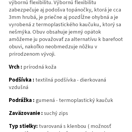
výbornú flexibilitu. Výbornú flexibilitu
zabezpečuje aj podošva topánočky, ktorá je cca
3mm hrubá, je priečne aj pozdĺžne ohybná a je
vyrobená z termoplastického kaučuku, ktorý sa
nešmýka. Obuv obsahuje jemný opätok
amôžeme ju považovať za alternatívu k barefoot
obuvi, nakoľko neobmedzuje nôžku v
prirodzenom vývoji.
Vrch :
prírodná koža
Podšívka :
textilná podšívka - dierkovaná
vzdušná
Podrážka :
gumená - termoplastický kaučuk
Zaväzovanie :
suchý zips
Typ stielky:
tvarovaná s klenbou ( možnosť