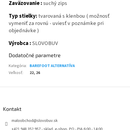
Zaväzovanie :
suchý zips
Typ stielky:
tvarovaná s klenbou ( možnosť
vymeniť za rovnú - uviesť v poznámke pri
objednávke )
Výrobca :
SLOVOBUV
Dodatočné parametre
Kategória
:
BAREFOOT ALTERNATÍVA
Veľkosť
:
22, 26
Z
á
p
ä
Kontakt
t
maloobchod
@
slovobuv.sk
i
e
+421 948 352 957 - sklad, e-shop, PO - PIA 6:00 - 14:00