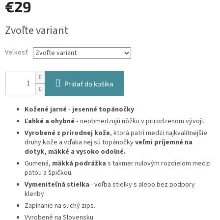
€29
Jednotková
Zvoľte variant
cena:
Veľkosť
Pridať do košíka
Kožené jarné - jesenné topánočky
Ľahké a ohybné -
neobmedzujú nôžku v prirodzenom vývoji.
Vyrobené z prírodnej kože
, ktorá patrí medzi najkvalitnejšie
druhy kože a vďaka nej sú topánočky
veľmi príjemné na
dotyk, mäkké a vysoko odolné.
Gumená,
mäkká podrážka
s takmer nulovým rozdielom medzi
pätou a špičkou.
Vymeniteľná stielka
- voľba stielky s alebo bez podpory
klenby
Zapínanie na suchý zips.
Vyrobené na Slovensku