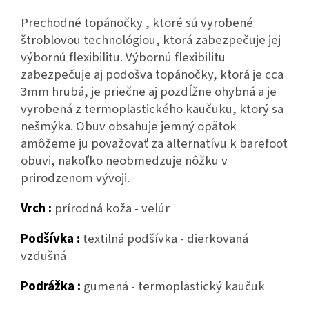
Prechodné topánočky , ktoré sú vyrobené
štroblovou technológiou, ktorá zabezpečuje jej
výbornú flexibilitu. Výbornú flexibilitu
zabezpečuje aj podošva topánočky, ktorá je cca
3mm hrubá, je priečne aj pozdĺžne ohybná a je
vyrobená z termoplastického kaučuku, ktorý sa
nešmýka. Obuv obsahuje jemný opätok
amôžeme ju považovať za alternatívu k barefoot
obuvi, nakoľko neobmedzuje nôžku v
prirodzenom vývoji.
Vrch :
prírodná koža - velúr
Podšívka :
textilná podšívka - dierkovaná
vzdušná
Podrážka :
gumená - termoplastický kaučuk