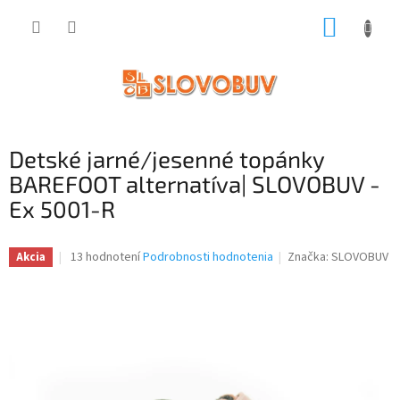
Prejsť
NÁKUP
na
obsah
KOŠÍK
Detské jarné/jesenné topánky
BAREFOOT alternatíva| SLOVOBUV -
Ex 5001-R
Priemerné
13 hodnotení
Podrobnosti hodnotenia
Značka:
SLOVOBUV
Akcia
hodnotenie
produktu
je
3,2
z
5
hviezdičiek.