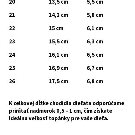
20
13,5 cm
5,5 cm
21
14,2 cm
5,8 cm
22
15 cm
6,1 cm
23
15,5 cm
6,3 cm
24
16,1 cm
6,5 cm
25
16,9 cm
6,7 cm
26
17,5 cm
6,8 cm
K celkovej dĺžke chodidla dieťaťa odporúčame
prirátať nadmerok 0,5 – 1 cm, čím získate
ideálnu veľkosť topánky pre vaše dieťa.