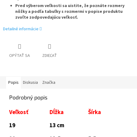
Pred výberom veľkosti sa uistite, že poznáte rozmery
nôžky a podľa tabuľky s rozmermi v popise produktu
zvoľte zodpovedajúcu veľkosť.
Detailné informácie
OPÝTAŤ SA
ZDIEĽAŤ
Popis
Diskusia
Značka
Podrobný popis
Veľkosť
Dĺžka
Šírka
19
13 cm