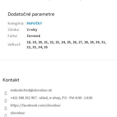
Dodatočné parametre
Kategória
:
PAPUČKY
Záruka
:
2 roky
Farba
:
červená
18, 19, 20, 21, 22, 23, 24, 25, 26, 27, 28, 29, 30, 31,
Veľkosť
:
32, 33, 34, 35
Z
á
p
ä
Kontakt
t
maloobchod
@
slovobuv.sk
i
e
+421 948 352 957 - sklad, e-shop, PO - PIA 6:00 - 14:00
https://facebook.com/slovobuv
slovobuv