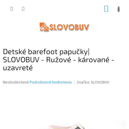
Prejsť
NÁKUP
na
obsah
KOŠÍK
Detské barefoot papučky|
SLOVOBUV - Ružové - kárované -
uzavreté
Priemerné
Neohodnotené
Podrobnosti hodnotenia
Značka:
SLOVOBUV
hodnotenie
produktu
je
0,0
z
5
hviezdičiek.