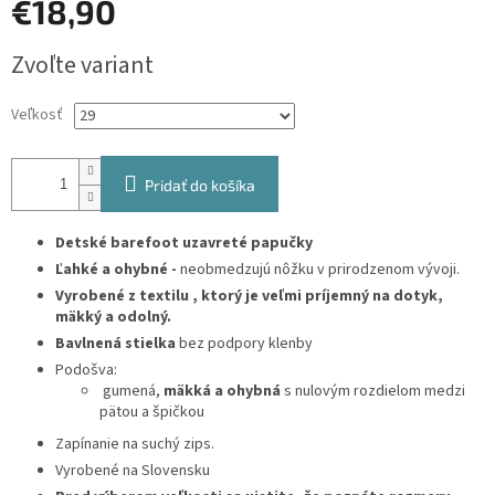
€18,90
Jednotková
Zvoľte variant
cena:
Veľkosť
Pridať do košíka
Detské barefoot uzavreté papučky
Ľahké a ohybné -
neobmedzujú nôžku v prirodzenom vývoji.
Vyrobené z textilu , ktorý je
veľmi príjemný na dotyk,
mäkký a odolný.
Bavlnená stielka
bez podpory klenby
Podošva:
gumená,
mäkká a ohybná
s nulovým rozdielom medzi
pätou a špičkou
Zapínanie na suchý zips.
Vyrobené na Slovensku