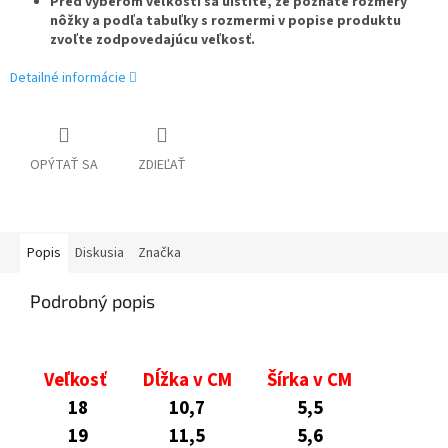
Pred výberom veľkosti sa uistite, že poznáte rozmery
nôžky a podľa tabuľky s rozmermi v popise produktu
zvoľte zodpovedajúcu veľkosť.
Detailné informácie
OPÝTAŤ SA
ZDIEĽAŤ
Popis
Diskusia
Značka
Podrobný popis
Veľkosť
Dĺžka v CM
Šírka v CM
18
10,7
5,5
19
11,5
5,6