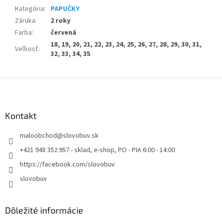
Kategória
:
PAPUČKY
Záruka
:
2 roky
Farba
:
červená
18, 19, 20, 21, 22, 23, 24, 25, 26, 27, 28, 29, 30, 31,
Veľkosť
:
32, 33, 34, 35
Z
á
p
ä
Kontakt
t
maloobchod
@
slovobuv.sk
i
e
+421 948 352 957 - sklad, e-shop, PO - PIA 6:00 - 14:00
https://facebook.com/slovobuv
slovobuv
Dôležité informácie