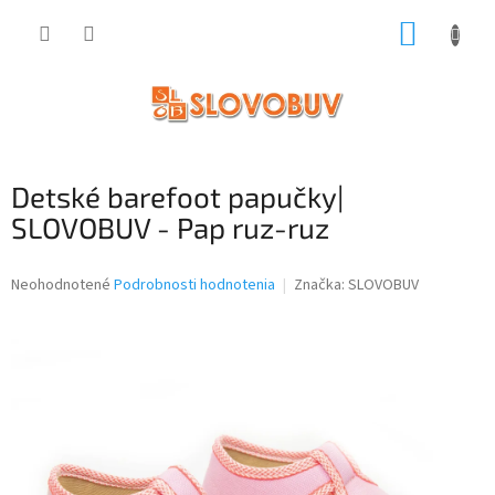
Prejsť
NÁKUP
na
obsah
KOŠÍK
Detské barefoot papučky|
SLOVOBUV - Pap ruz-ruz
Priemerné
Neohodnotené
Podrobnosti hodnotenia
Značka:
SLOVOBUV
hodnotenie
produktu
je
0,0
z
5
hviezdičiek.