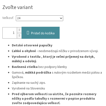
Jednotková
Zvoľte variant
cena:
Veľkosť
Pridať do košíka
Detské otvorené papučky
Ľahké a ohybné -
neobmedzujú nôžku v prirodzenom vývoji.
Vyrobené z textilu , ktorý je
veľmi príjemný na dotyk,
mäkký a odolný.
Bavlnená stielka
bez podpory klenby
Gumová,
mäkká podrážka
s nulovým rozdielom medzi pätou a
špičkou.
Zapínanie na suchý zips.
Vyrobené na Slovensku
Pred výberom veľkosti sa uistite, že poznáte rozmery
nôžky a podľa tabuľky s rozmermi v popise produktu
zvoľte zodpovedajúcu veľkosť.