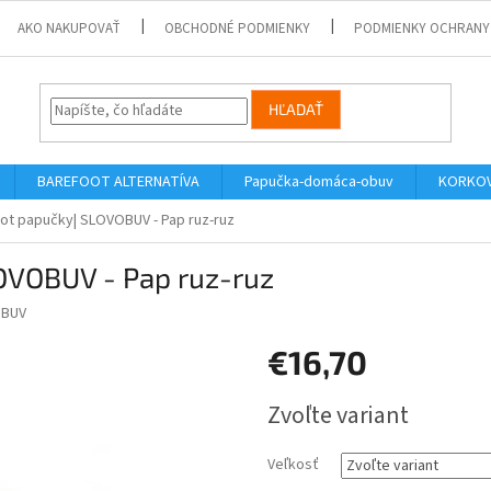
AKO NAKUPOVAŤ
OBCHODNÉ PODMIENKY
PODMIENKY OCHRANY
HĽADAŤ
BAREFOOT ALTERNATÍVA
Papučka-domáca-obuv
KORKOV
ot papučky| SLOVOBUV - Pap ruz-ruz
OVOBUV - Pap ruz-ruz
BUV
€16,70
Jednotková
Zvoľte variant
cena:
Veľkosť