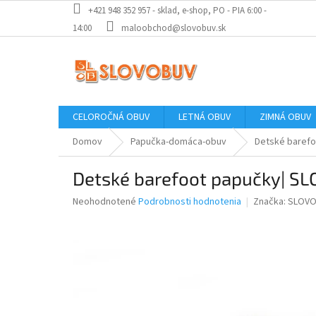
Prejsť
+421 948 352 957 - sklad, e-shop, PO - PIA 6:00 -
na
14:00
maloobchod@slovobuv.sk
obsah
CELOROČNÁ OBUV
LETNÁ OBUV
ZIMNÁ OBUV
Domov
Papučka-domáca-obuv
Detské barefo
Detské barefoot papučky| SL
Priemerné
Neohodnotené
Podrobnosti hodnotenia
Značka:
SLOVO
hodnotenie
produktu
je
0,0
z
5
hviezdičiek.