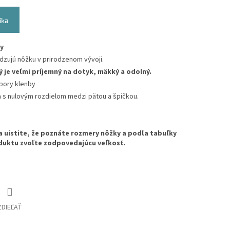
íka
y
zujú nôžku v prirodzenom vývoji.
ý je
veľmi príjemný na dotyk, mäkký a odolný.
pory klenby
a
s nulovým rozdielom medzi pätou a špičkou.
a uistite, že poznáte rozmery nôžky a podľa tabuľky
duktu zvoľte zodpovedajúcu veľkosť.
ZDIEĽAŤ