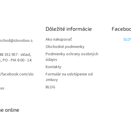
Dôležité informácie
Facebo
Ako nakupovať
SLO
bchod
@
slovobuv.s
Obchodné podmienky
Podmienky ochrany osobných
48 352 957 - sklad,
údajov
 PO - PIA 6:00 - 14:
Kontakty
//facebook.com/slo
Formulár na odstúpenie od
zmluvy
BLOG
buv
e online