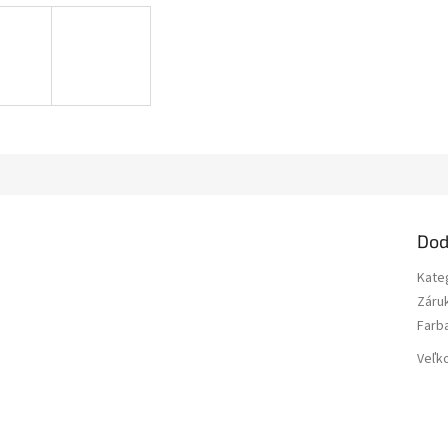
Dod
Kate
Záru
Farb
Veľk