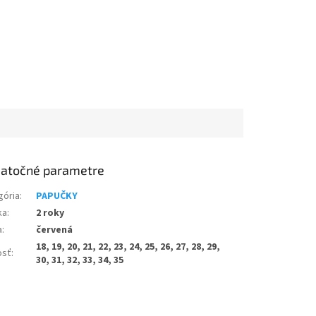
atočné parametre
gória
:
PAPUČKY
ka
:
2 roky
a
:
červená
18, 19, 20, 21, 22, 23, 24, 25, 26, 27, 28, 29,
osť
:
30, 31, 32, 33, 34, 35