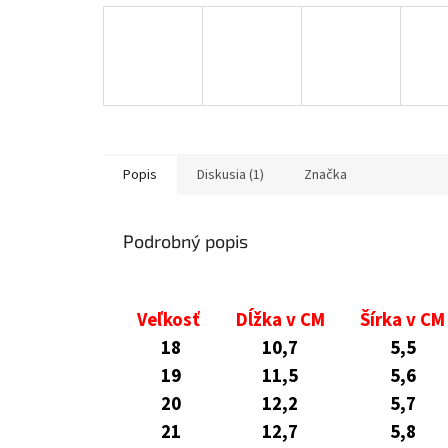
Popis
Diskusia (1)
Značka
Podrobný popis
Veľkosť
Dĺžka v CM
Šírka v CM
18
10,7
5,5
19
11,5
5,6
20
12,2
5,7
21
12,7
5,8