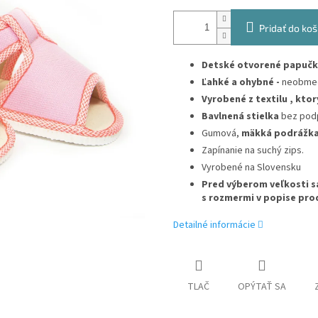
Pridať do koš
Detské otvorené papučk
Ľahké a ohybné -
neobmed
Vyrobené z textilu , ktor
Bavlnená stielka
bez pod
Gumová,
mäkká podrážk
Zapínanie na suchý zips.
Vyrobené na Slovensku
Pred výberom veľkosti s
s rozmermi v popise pro
Detailné informácie
TLAČ
OPÝTAŤ SA