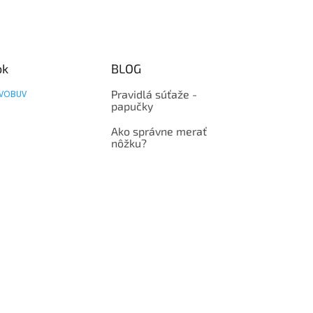
ok
BLOG
VOBUV
Pravidlá súťaže -
papučky
Ako správne merať
nôžku?