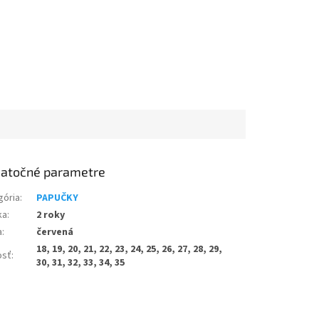
atočné parametre
gória
:
PAPUČKY
ka
:
2 roky
a
:
červená
18, 19, 20, 21, 22, 23, 24, 25, 26, 27, 28, 29,
osť
:
30, 31, 32, 33, 34, 35