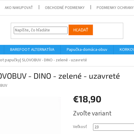
AKO NAKUPOVAŤ
OBCHODNÉ PODMIENKY
PODMIENKY OCHRANY
HĽADAŤ
BAREFOOT ALTERNATÍVA
Papučka-domáca-obuv
KORKOV
ot papučky| SLOVOBUV - DINO - zelené - uzavreté
OVOBUV - DINO - zelené - uzavreté
BUV
€18,90
Jednotková
Zvoľte variant
cena:
Veľkosť