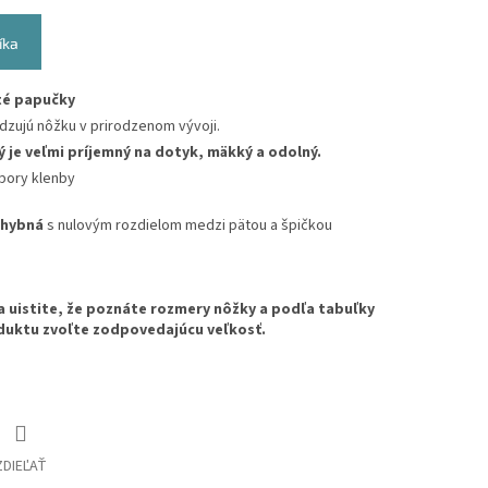
íka
té papučky
zujú nôžku v prirodzenom vývoji.
ý je
veľmi príjemný na dotyk, mäkký a odolný.
pory klenby
ohybná
s nulovým rozdielom medzi pätou a špičkou
a uistite, že poznáte rozmery nôžky a podľa tabuľky
duktu zvoľte zodpovedajúcu veľkosť.
ZDIEĽAŤ