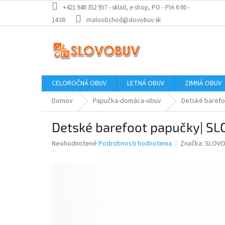
Prejsť
+421 948 352 957 - sklad, e-shop, PO - PIA 6:00 -
na
14:00
maloobchod@slovobuv.sk
obsah
CELOROČNÁ OBUV
LETNÁ OBUV
ZIMNÁ OBUV
Domov
Papučka-domáca-obuv
Detské barefo
Detské barefoot papučky| SL
Priemerné
Neohodnotené
Podrobnosti hodnotenia
Značka:
SLOVO
hodnotenie
produktu
je
0,0
z
5
hviezdičiek.