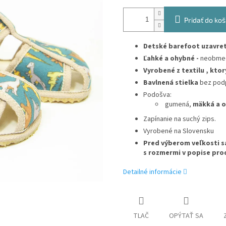
Pridať do koš
Detské barefoot uzavre
Ľahké a ohybné -
neobmed
Vyrobené z textilu , ktor
Bavlnená stielka
bez pod
Podošva:
gumená,
mäkká a 
Zapínanie na suchý zips.
Vyrobené na Slovensku
Pred výberom veľkosti s
s rozmermi v popise pro
Detailné informácie
TLAČ
OPÝTAŤ SA