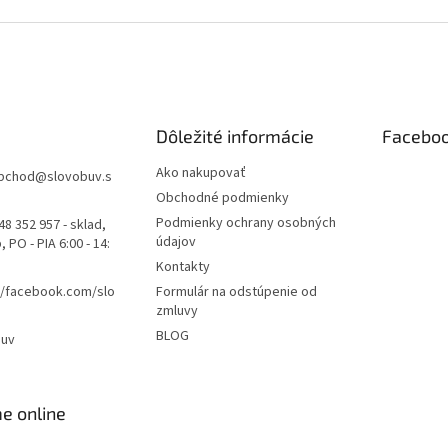
Dôležité informácie
Facebo
Ako nakupovať
bchod
@
slovobuv.s
Obchodné podmienky
Podmienky ochrany osobných
48 352 957 - sklad,
údajov
 PO - PIA 6:00 - 14:
Kontakty
//facebook.com/slo
Formulár na odstúpenie od
zmluvy
BLOG
buv
e online