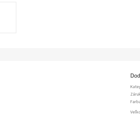
Dod
Kate
Záru
Farb
Veľk