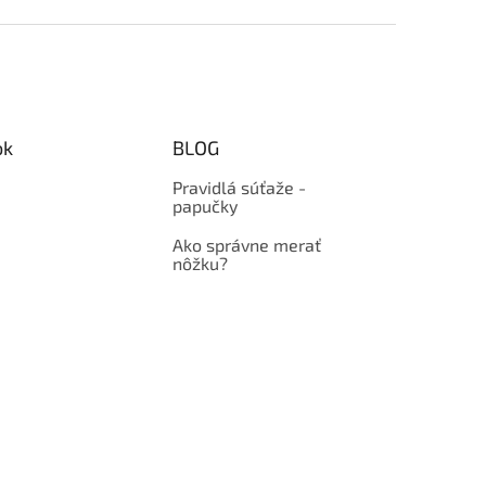
ok
BLOG
Pravidlá súťaže -
papučky
Ako správne merať
nôžku?