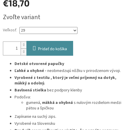
€18,70
Jednotková
Zvoľte variant
cena:
Veľkosť
Pridať do košíka
Detské otvorené papučky
Ľahké a ohybné -
neobmedzujú nôžku v prirodzenom vývoji.
Vyrobené z textilu , ktorý je
veľmi príjemný na dotyk,
mäkký a odolný.
Bavlnená stielka
bez podpory klenby
Podošva:
gumená,
mäkká a ohybná
s nulovým rozdielom medzi
pätou a špičkou
Zapínanie na suchý zips.
Vyrobené na Slovensku