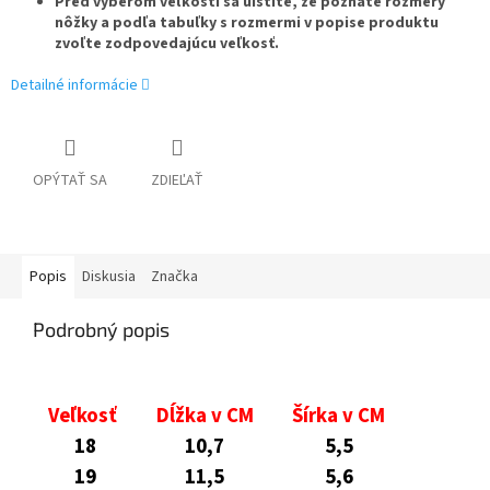
Pred výberom veľkosti sa uistite, že poznáte rozmery
nôžky a podľa tabuľky s rozmermi v popise produktu
zvoľte zodpovedajúcu veľkosť.
Detailné informácie
OPÝTAŤ SA
ZDIEĽAŤ
Popis
Diskusia
Značka
Podrobný popis
Veľkosť
Dĺžka v CM
Šírka v CM
18
10,7
5,5
19
11,5
5,6