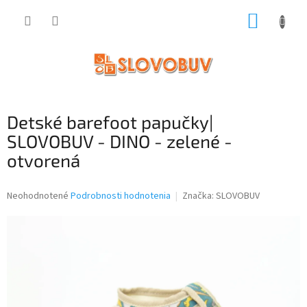
Prejsť
NÁKUP
na
obsah
KOŠÍK
Detské barefoot papučky|
SLOVOBUV - DINO - zelené -
otvorená
Priemerné
Neohodnotené
Podrobnosti hodnotenia
Značka:
SLOVOBUV
hodnotenie
produktu
je
0,0
z
5
hviezdičiek.