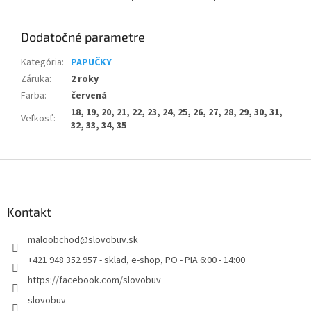
Dodatočné parametre
Kategória
:
PAPUČKY
Záruka
:
2 roky
Farba
:
červená
18, 19, 20, 21, 22, 23, 24, 25, 26, 27, 28, 29, 30, 31,
Veľkosť
:
32, 33, 34, 35
Z
á
p
ä
Kontakt
t
maloobchod
@
slovobuv.sk
i
e
+421 948 352 957 - sklad, e-shop, PO - PIA 6:00 - 14:00
https://facebook.com/slovobuv
slovobuv