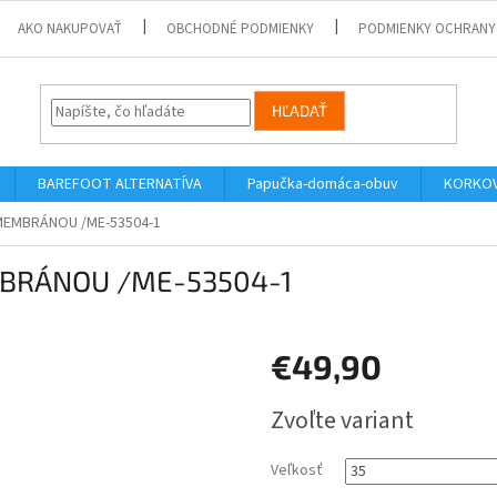
AKO NAKUPOVAŤ
OBCHODNÉ PODMIENKY
PODMIENKY OCHRANY
HĽADAŤ
BAREFOOT ALTERNATÍVA
Papučka-domáca-obuv
KORKOV
 MEMBRÁNOU /ME-53504-1
EMBRÁNOU /ME-53504-1
€49,90
Jednotková
Zvoľte variant
cena:
Veľkosť