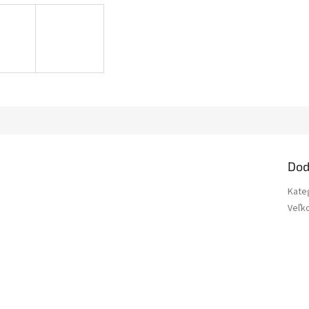
Dod
Kate
Veľk