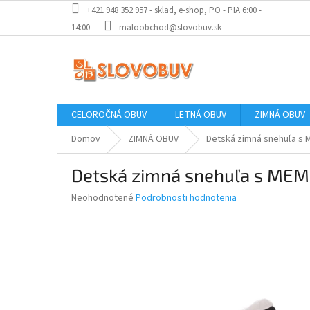
Prejsť
+421 948 352 957 - sklad, e-shop, PO - PIA 6:00 -
na
14:00
maloobchod@slovobuv.sk
obsah
CELOROČNÁ OBUV
LETNÁ OBUV
ZIMNÁ OBUV
Domov
ZIMNÁ OBUV
Detská zimná snehuľa s
Detská zimná snehuľa s M
Priemerné
Neohodnotené
Podrobnosti hodnotenia
hodnotenie
produktu
je
0,0
z
5
hviezdičiek.