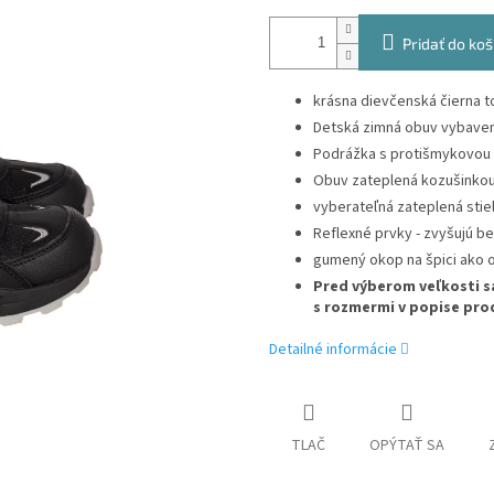
Pridať do koš
krásna dievčenská čierna t
Detská zimná obuv vybav
Podrážka s protišmykovou
Obuv zateplená kozušinko
vyberateľná zateplená stie
Reflexné prvky - zvyšujú b
gumený okop na špici ako 
Pred výberom veľkosti s
s rozmermi v popise pro
Detailné informácie
TLAČ
OPÝTAŤ SA