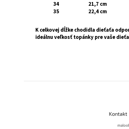
34
21,7 cm
35
22,4 cm
K celkovej dĺžke chodidla dieťaťa odpo
ideálnu veľkosť topánky pre vaše dieťa
Z
á
p
ä
t
Kontakt
i
e
maloo