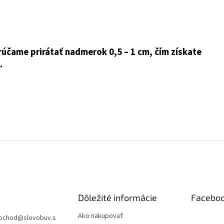
rúčame prirátať nadmerok 0,5 – 1 cm, čím získate
.
Dôležité informácie
Facebo
Ako nakupovať
bchod
@
slovobuv.s