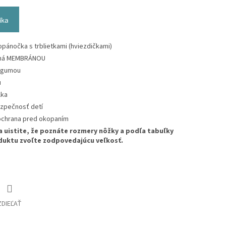
íka
opánočka s trblietkami (hviezdičkami)
ená MEMBRÁNOU
 gumou
u
lka
ezpečnosť detí
ochrana pred okopaním
a uistite, že poznáte rozmery nôžky a podľa tabuľky
duktu zvoľte zodpovedajúcu veľkosť.
ZDIEĽAŤ