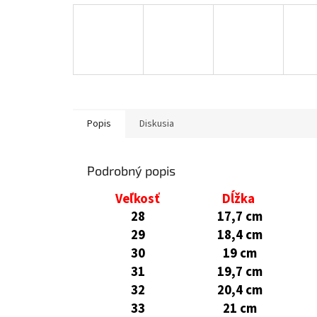
Popis
Diskusia
Podrobný popis
Veľkosť
Dĺžka
28
17,7 cm
29
18,4 cm
30
19 cm
31
19,7 cm
32
20,4 cm
33
21 cm