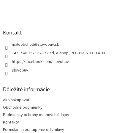
Z
á
p
ä
Kontakt
t
maloobchod
@
slovobuv.sk
i
e
+421 948 352 957 - sklad, e-shop, PO - PIA 6:00 - 14:00
https://facebook.com/slovobuv
slovobuv
Dôležité informácie
Ako nakupovať
Obchodné podmienky
Podmienky ochrany osobných údajov
Kontakty
Formulár na odstúpenie od zmluvy