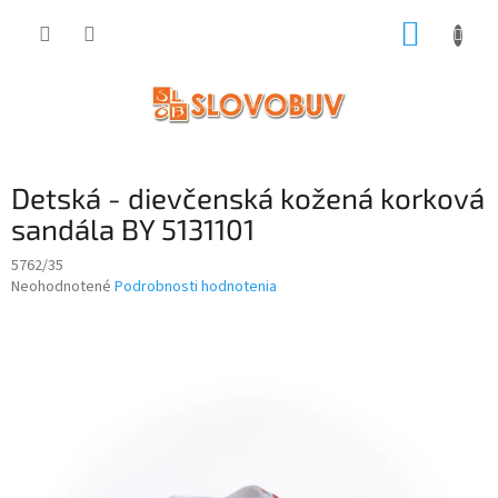
Prejsť
NÁKUP
na
obsah
KOŠÍK
Detská - dievčenská kožená korková
sandála BY 5131101
5762/35
Priemerné
Neohodnotené
Podrobnosti hodnotenia
hodnotenie
produktu
je
0,0
z
5
hviezdičiek.