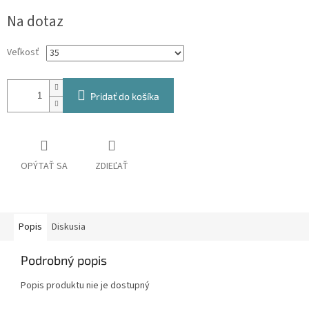
Jednotková
Na dotaz
cena:
Veľkosť
Pridať do košíka
OPÝTAŤ SA
ZDIEĽAŤ
Popis
Diskusia
Podrobný popis
Popis produktu nie je dostupný